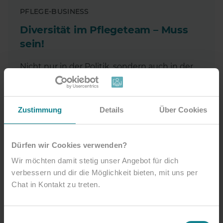
PFLEGE-BUSINESS
Diversität im Pflegeteam – Muss
sein!
Nicht nur in der Politik, sondern auch in der
Pflege ist das Thema Diversität in aller
Munde. Doch was ist ein diverses
Pflegeteam? Und warum sollten
Zustimmung
Details
Über Cookies
Pflegeunternehmen mehr Vielfalt anstreben?
Artikel ansehen
Dürfen wir Cookies verwenden?
Wir möchten damit stetig unser Angebot für dich
verbessern und dir die Möglichkeit bieten, mit uns per
Chat in Kontakt zu treten.
Einwilligungsauswahl