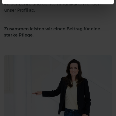
an der Lehre
und der Kommunikation runden
unser Profil ab.
Zusammen leisten wir einen Beitrag für eine
starke Pflege.