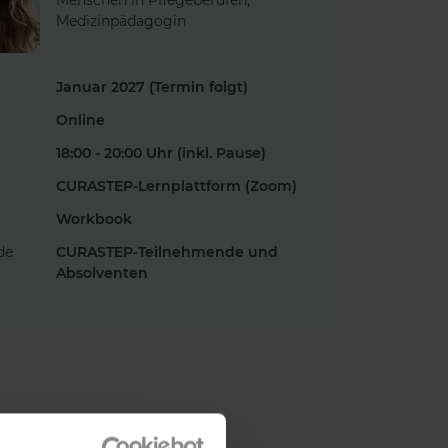
Menschen in Pflegeberufen,
Medizinpädagogin
Januar 2027 (Termin folgt)
Online
18:00 - 20:00 Uhr (inkl. Pause)
CURASTEP-Lernplattform (Zoom)
Workbook
de
CURASTEP-Teilnehmende und
Absolventen