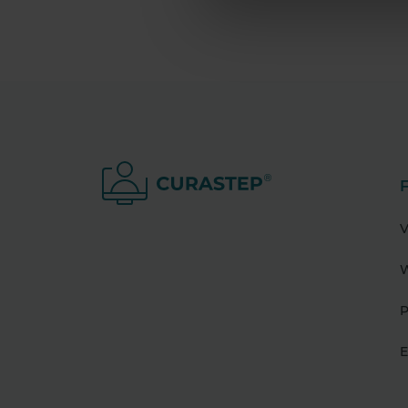
V
W
P
E