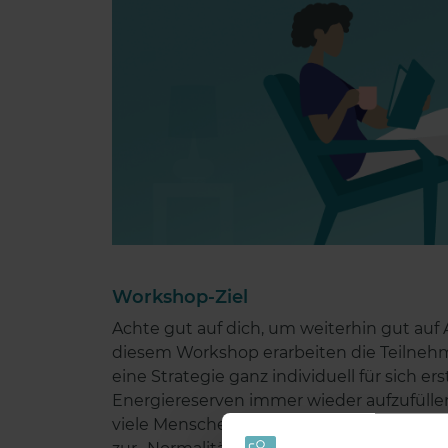
Workshop-Ziel
Achte gut auf dich, um weiterhin gut auf
diesem Workshop erarbeiten die Teilnehme
eine Strategie ganz individuell für sich e
Energiereserven immer wieder aufzufüllen.
viele Menschen an ihren Belastungsgrenz